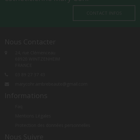
CONTACT INFOS
Nous Contacter
24, rue Clémenceau
68920 WINTZENHEIM
FRANCE
03 89 27 37 43
marycohr.ambrebeaute@gmail.com
Informations
Faq
Mentions Légales
Protection des données personnelles
Nous Suivre