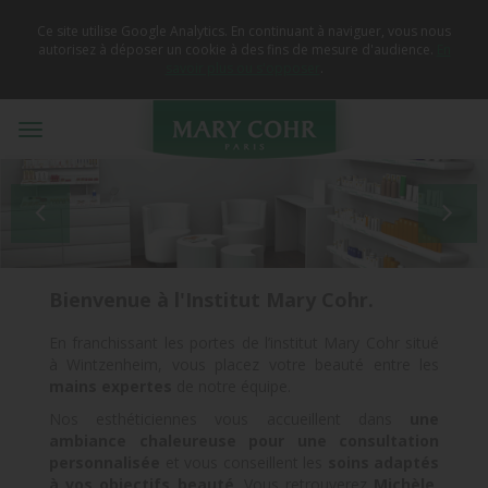
Ce site utilise Google Analytics. En continuant à naviguer, vous nous
autorisez à déposer un cookie à des fins de mesure d'audience.
En
savoir plus ou s'opposer
.
Toggle
navigation


Bienvenue à l'Institut Mary Cohr.
En franchissant les portes de l’institut Mary Cohr situé
à Wintzenheim, vous placez votre beauté entre les
mains expertes
de notre équipe.
Nos esthéticiennes vous accueillent dans
une
ambiance chaleureuse pour une consultation
personnalisée
et vous conseillent les
soins adaptés
à vos objectifs beauté
. Vous retrouverez
Michèle
,