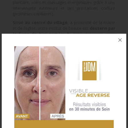
plantaire, soins et massages énergétiques grâce à une
intervenante extérieure et des prestations coiffure
(prothèses capillaires).
Situé au centre du village
, à proximité de la mairie
et de l’église, votre institut de beauté est
desservi par
la ligne de bus numéro 5
. Pour stationner, vous
disposez de
plusieurs emplacements
: deux places
de parking en zone bleue (15min) devant l’institut, 15
places à durée illimitée et gratuit dans la rue
perpendiculaire et à côté de l’église il y a également un
parking gratuit illimité.
Partenaire
Wonderbox et Smartbox
.
Accès aux personnes en situation de handicap.
Prise de rendez-vous
e-carte Cadeau