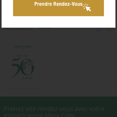
03 89 27 37 43
Actualités


Prenez vite rendez-vous avec votre
esthéticienne Mary Cohr